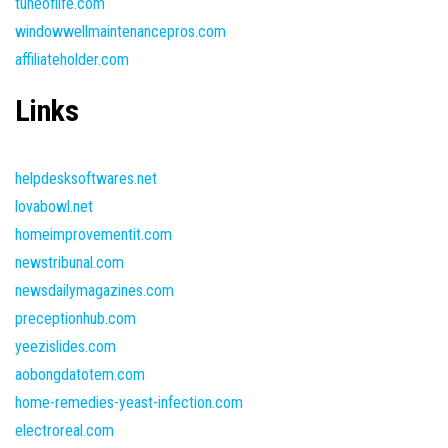
tuneoflife.com
windowwellmaintenancepros.com
affiliateholder.com
Links
helpdesksoftwares.net
lovabowl.net
homeimprovementit.com
newstribunal.com
newsdailymagazines.com
preceptionhub.com
yeezislides.com
aobongdatotem.com
home-remedies-yeast-infection.com
electroreal.com