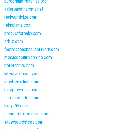
burgerkingfranchise.org
vallarpadathamma.net
realworldsize.com
teknolama.com
productforbaby.com
orb-z.com
fosterscoachhousetavern.com
mesasdecultivoonline.com
boilersnbits.com
latestviralpost.com
newfreearticle.com
blitzpowerusa.com
gardenofeaten.com
hycys05.com
onemoremilerunning.com
snowboardsteez.com