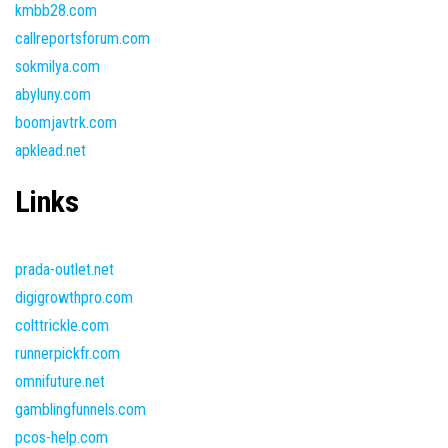
kmbb28.com
callreportsforum.com
sokmilya.com
abyluny.com
boomjavtrk.com
apklead.net
Links
prada-outlet.net
digigrowthpro.com
colttrickle.com
runnerpickfr.com
omnifuture.net
gamblingfunnels.com
pcos-help.com