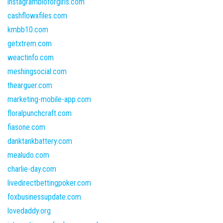
instagrambioforgirls.com
cashflowxfiles.com
kmbb10.com
getxtrem.com
weactinfo.com
meshingsocial.com
thearguer.com
marketing-mobile-app.com
floralpunchcraft.com
fiasone.com
danktankbattery.com
mealudo.com
charlie-day.com
livedirectbettingpoker.com
foxbusinessupdate.com
lovedaddy.org