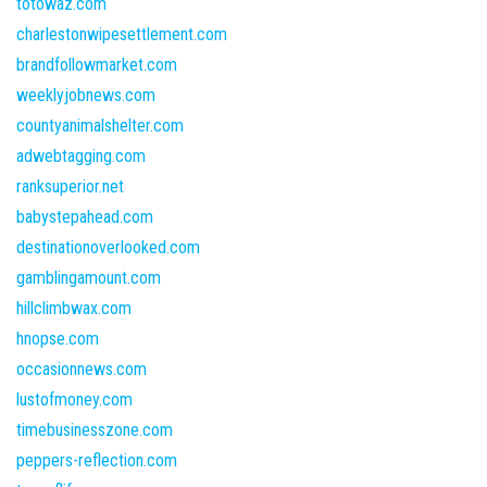
totowaz.com
charlestonwipesettlement.com
brandfollowmarket.com
weeklyjobnews.com
countyanimalshelter.com
adwebtagging.com
ranksuperior.net
babystepahead.com
destinationoverlooked.com
gamblingamount.com
hillclimbwax.com
hnopse.com
occasionnews.com
lustofmoney.com
timebusinesszone.com
peppers-reflection.com