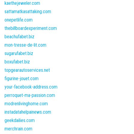
kaethejeweler.com
sattamatkasattaking.com
onepetlife.com
thebillboardexperiment.com
beachufabet.biz
mon-tresse-de-lit.com
sugarufabet.biz
boxufabet.biz
topgearautoservices.net
figurine-jouet.com
your-facebook-address.com
perroquet-ma-passion.com
modrenlivinghome.com
instadatahelpainews.com
geekdailies.com
merchrain.com