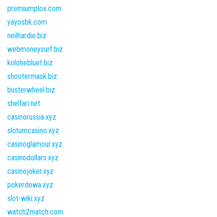
premiumplox.com
yayosbk.com
neilhardie.biz
webmoneysurf.biz
kolohebluet.biz
shootermask.biz
busterwheel.biz
shelfari.net
casinorussia.xyz
slotumcasino.xyz
casinoglamour.xyz
casinodollars.xyz
casinojoker.xyz
pokerdewa.xyz
slot-wiki.xyz
watch2match.com