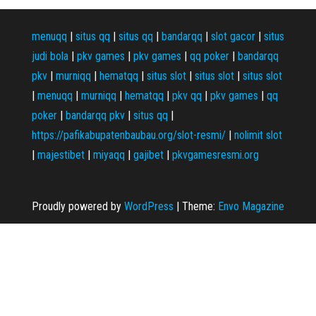
menuqq
|
situs qq
|
situs qq
|
bandarqq
|
slot gacor
|
situs
judi bola
|
pkv games
|
pkv games
|
qq poker
|
bandarqq
pkv
|
murniqq
|
hematqq
|
situs slot
|
situs slot
|
situs slot
|
menuqq
|
murniqq
|
hematqq
|
pkv qq
|
pkv games
|
qq
poker
|
bandarqq pkv
|
situs qq
|
https://pafikabupatenbaubau.org/slot-resmi/
|
nolimit slot
|
majestibet
|
miyaqq
|
gajibet
|
pkvgamesresmi.org
Proudly powered by
WordPress
|
Theme:
Envo Magazine