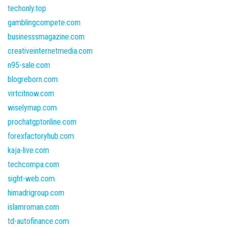
techonly.top
gamblingcompete.com
businesssmagazine.com
creativeinternetmedia.com
n95-sale.com
blogreborn.com
virtcitnow.com
wiselymap.com
prochatgptonline.com
forexfactoryhub.com
kaja-live.com
techcompa.com
sight-web.com
himadrigroup.com
islamroman.com
td-autofinance.com