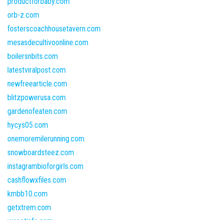
productforbaby.com
orb-z.com
fosterscoachhousetavern.com
mesasdecultivoonline.com
boilersnbits.com
latestviralpost.com
newfreearticle.com
blitzpowerusa.com
gardenofeaten.com
hycys05.com
onemoremilerunning.com
snowboardsteez.com
instagrambioforgirls.com
cashflowxfiles.com
kmbb10.com
getxtrem.com