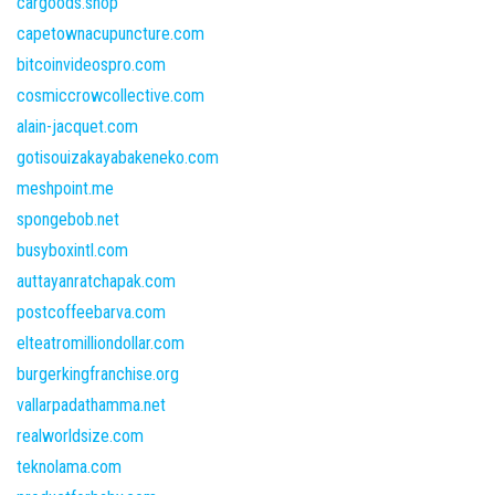
cargoods.shop
capetownacupuncture.com
bitcoinvideospro.com
cosmiccrowcollective.com
alain-jacquet.com
gotisouizakayabakeneko.com
meshpoint.me
spongebob.net
busyboxintl.com
auttayanratchapak.com
postcoffeebarva.com
elteatromilliondollar.com
burgerkingfranchise.org
vallarpadathamma.net
realworldsize.com
teknolama.com