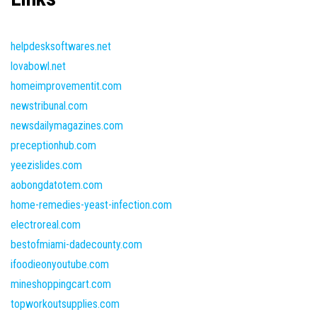
helpdesksoftwares.net
lovabowl.net
homeimprovementit.com
newstribunal.com
newsdailymagazines.com
preceptionhub.com
yeezislides.com
aobongdatotem.com
home-remedies-yeast-infection.com
electroreal.com
bestofmiami-dadecounty.com
ifoodieonyoutube.com
mineshoppingcart.com
topworkoutsupplies.com