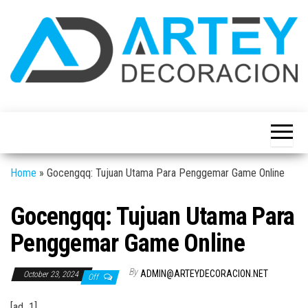
Skip
to
the
content
Petualangan
Main judi
domino99
Judi Online:
paling
aman dan
Temukan
nyaman, di
Permainan
situs
Home
»
Gocengqq: Tujuan Utama Para Penggemar Game Online
online
Favoritmu
terpercaya
terbaru ,
Gocengqq: Tujuan Utama Para
server pkv
games qq
Penggemar Game Online
By
ADMIN@ARTEYDECORACION.NET
October 23, 2024
Off
[ad_1]