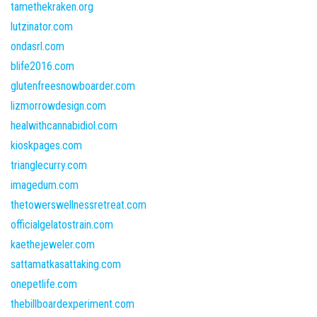
tamethekraken.org
lutzinator.com
ondasrl.com
blife2016.com
glutenfreesnowboarder.com
lizmorrowdesign.com
healwithcannabidiol.com
kioskpages.com
trianglecurry.com
imagedum.com
thetowerswellnessretreat.com
officialgelatostrain.com
kaethejeweler.com
sattamatkasattaking.com
onepetlife.com
thebillboardexperiment.com