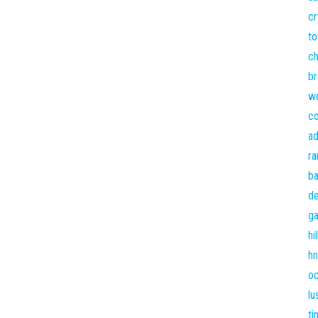
cr
t
ch
b
w
co
a
ra
b
de
g
hi
h
o
l
t