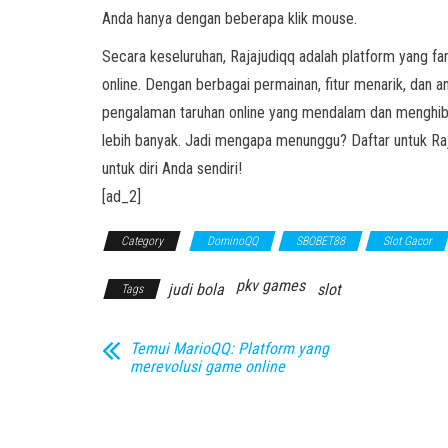
Anda hanya dengan beberapa klik mouse.
Secara keseluruhan, Rajajudiqq adalah platform yang fan
online. Dengan berbagai permainan, fitur menarik, dan
pengalaman taruhan online yang mendalam dan menghib
lebih banyak. Jadi mengapa menunggu? Daftar untuk Rajaj
untuk diri Anda sendiri!
[ad_2]
Category
DominoQQ
SBOBET88
Slot Gacor
pkv games
judi bola
slot
Tags
Temui MarioQQ: Platform yang
merevolusi game online