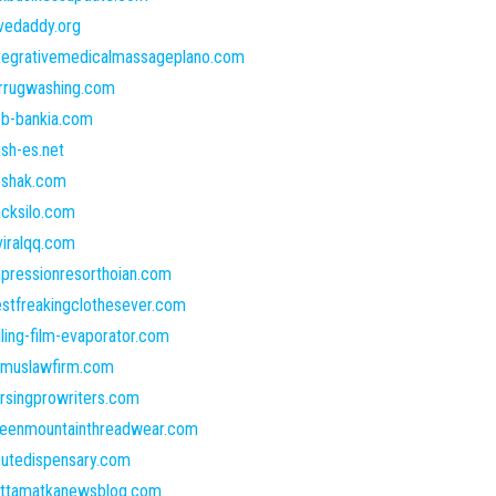
vedaddy.org
tegrativemedicalmassageplano.com
rrugwashing.com
b-bankia.com
ash-es.net
pshak.com
cksilo.com
viralqq.com
pressionresorthoian.com
stfreakingclothesever.com
lling-film-evaporator.com
umuslawfirm.com
rsingprowriters.com
reenmountainthreadwear.com
utedispensary.com
attamatkanewsblog.com