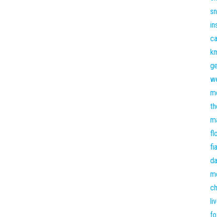
s
in
ca
k
g
w
me
th
ma
fl
fi
da
m
ch
li
f