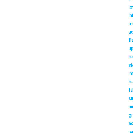
lo
in
m
ac
fl
u
ba
si
im
be
fa
s
nu
g
ac
s