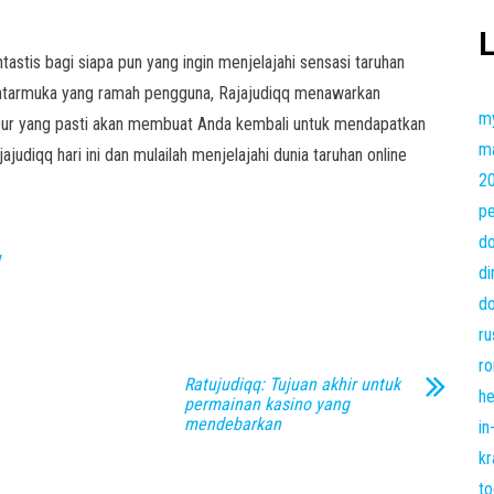
L
tastis bagi siapa pun yang ingin menjelajahi sensasi taruhan
 antarmuka yang ramah pengguna, Rajajudiqq menawarkan
m
ur yang pasti akan membuat Anda kembali untuk mendapatkan
m
udiqq hari ini dan mulailah menjelajahi dunia taruhan online
2
p
d
d
do
ru
r
Ratujudiqq: Tujuan akhir untuk
he
permainan kasino yang
mendebarkan
in
kr
to