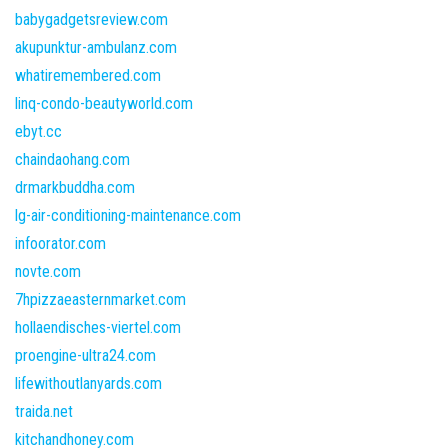
babygadgetsreview.com
akupunktur-ambulanz.com
whatiremembered.com
linq-condo-beautyworld.com
ebyt.cc
chaindaohang.com
drmarkbuddha.com
lg-air-conditioning-maintenance.com
infoorator.com
novte.com
7hpizzaeasternmarket.com
hollaendisches-viertel.com
proengine-ultra24.com
lifewithoutlanyards.com
traida.net
kitchandhoney.com