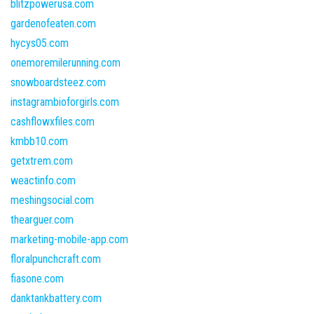
blitzpowerusa.com
gardenofeaten.com
hycys05.com
onemoremilerunning.com
snowboardsteez.com
instagrambioforgirls.com
cashflowxfiles.com
kmbb10.com
getxtrem.com
weactinfo.com
meshingsocial.com
thearguer.com
marketing-mobile-app.com
floralpunchcraft.com
fiasone.com
danktankbattery.com