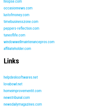
hnopse.com
occasionnews.com
lustofmoney.com
timebusinesszone.com
peppers-reflection.com
tuneoflife.com
windowwellmaintenancepros.com
affiliateholder.com
Links
helpdesksoftwares.net
lovabowl.net
homeimprovementit.com
newstribunal.com
newsdailymagazines.com