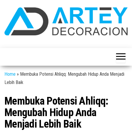
Skip
to
the
content
Petualangan
Main judi
domino99
Judi Online:
paling
aman dan
Temukan
nyaman, di
Permainan
situs
Home
»
Membuka Potensi Ahliqq: Mengubah Hidup Anda Menjadi
online
Favoritmu
terpercaya
Lebih Baik
terbaru ,
server pkv
games qq
Membuka Potensi Ahliqq:
Mengubah Hidup Anda
Menjadi Lebih Baik