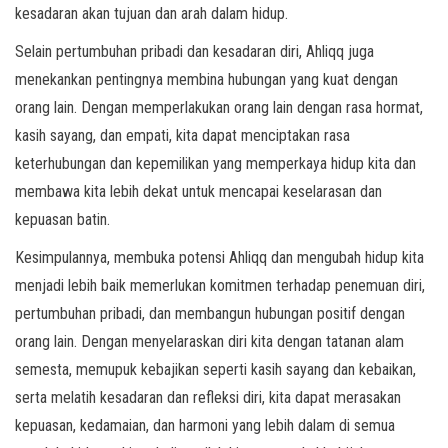
kesadaran akan tujuan dan arah dalam hidup.
Selain pertumbuhan pribadi dan kesadaran diri, Ahliqq juga
menekankan pentingnya membina hubungan yang kuat dengan
orang lain. Dengan memperlakukan orang lain dengan rasa hormat,
kasih sayang, dan empati, kita dapat menciptakan rasa
keterhubungan dan kepemilikan yang memperkaya hidup kita dan
membawa kita lebih dekat untuk mencapai keselarasan dan
kepuasan batin.
Kesimpulannya, membuka potensi Ahliqq dan mengubah hidup kita
menjadi lebih baik memerlukan komitmen terhadap penemuan diri,
pertumbuhan pribadi, dan membangun hubungan positif dengan
orang lain. Dengan menyelaraskan diri kita dengan tatanan alam
semesta, memupuk kebajikan seperti kasih sayang dan kebaikan,
serta melatih kesadaran dan refleksi diri, kita dapat merasakan
kepuasan, kedamaian, dan harmoni yang lebih dalam di semua