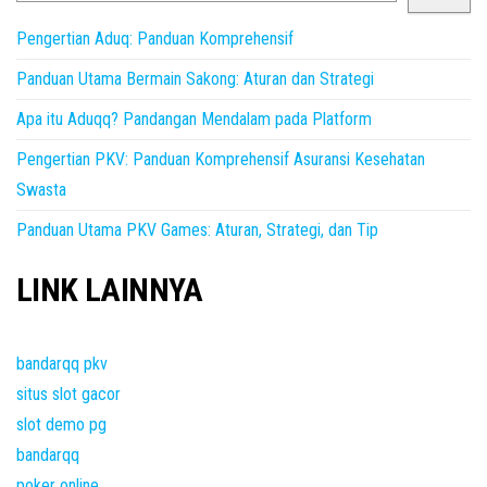
Pengertian Aduq: Panduan Komprehensif
Panduan Utama Bermain Sakong: Aturan dan Strategi
Apa itu Aduqq? Pandangan Mendalam pada Platform
Pengertian PKV: Panduan Komprehensif Asuransi Kesehatan
Swasta
Panduan Utama PKV Games: Aturan, Strategi, dan Tip
LINK LAINNYA
bandarqq pkv
situs slot gacor
slot demo pg
bandarqq
poker online