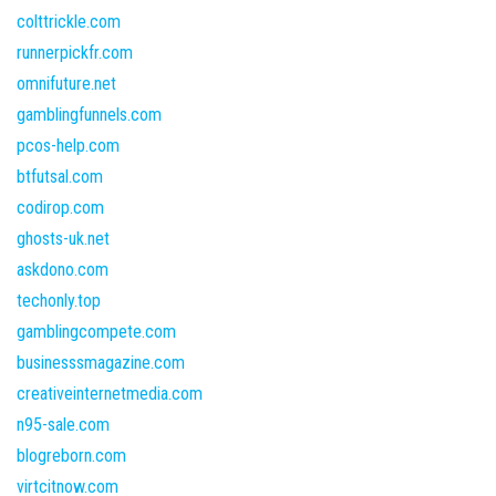
colttrickle.com
runnerpickfr.com
omnifuture.net
gamblingfunnels.com
pcos-help.com
btfutsal.com
codirop.com
ghosts-uk.net
askdono.com
techonly.top
gamblingcompete.com
businesssmagazine.com
creativeinternetmedia.com
n95-sale.com
blogreborn.com
virtcitnow.com