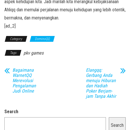
aspek kehidupan kita. Jadi marilah kita merangkul kebijaksanaan
Ahliqq dan memulai perjalanan menuju kehidupan yang lebih otentik,
bermakna, dan menyenangkan.
[ad_2]
Category
DominoQQ
pkv games
Tags
Bagaimana
Elangqq:
WarnetQQ
Gerbang Anda
Merevolusi
menuju Hiburan
Pengalaman
dan Hadiah
Judi Online
Poker Berjam-
jam Tanpa Akhir
Search
Search