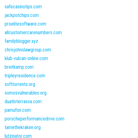
safecasinotips.com
jackpotchips.com
proelitesoftware.com
allcustomercarenumbers.com
familyblogger.xyz
chrisjohnslawgroup.com
klub-vulcan-online.com
breitkamp.com
tripleyresidence.com
softtorrents.org
somosvulnerables.org
duatloterrassa.com
pamufon.com
porscheperformancedrive.com
tamethekraken.org
lutzinator.com