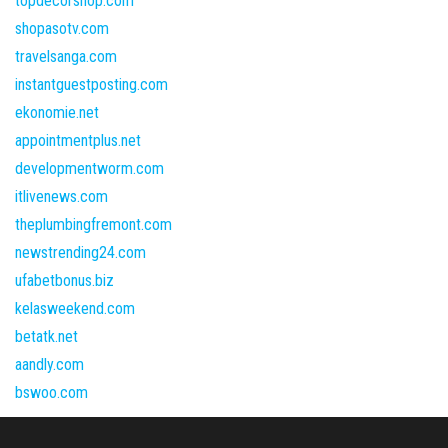
topdecorshop.com
shopasotv.com
travelsanga.com
instantguestposting.com
ekonomie.net
appointmentplus.net
developmentworm.com
itlivenews.com
theplumbingfremont.com
newstrending24.com
ufabetbonus.biz
kelasweekend.com
betatk.net
aandly.com
bswoo.com