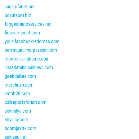
sugarufabet.biz
boxufabet.biz
topgearautoservices.net
figurine-jouet.com
your-facebook-address.com
perroquet-ma-passion.com
modrenlivinghome.com
instadatahelpainews.com
geekdailies.com
merchrain.com
kmbb28.com
callreportsforum.com
sokmilya.com
abyluny.com
boomjavtrk.com
apklead.net