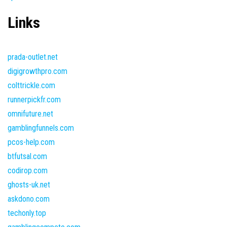
Links
prada-outlet.net
digigrowthpro.com
colttrickle.com
runnerpickfr.com
omnifuture.net
gamblingfunnels.com
pcos-help.com
btfutsal.com
codirop.com
ghosts-uk.net
askdono.com
techonly.top