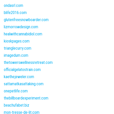
ondasrl.com
blife2016.com
glutenfreesnowboarder.com
lizmorrowdesign.com
healwithcannabidiol.com
kioskpages.com
trianglecurry.com
imagedum.com
thetowerswellnessretreat.com
officialgelatostrain.com
kaethejeweler.com
sattamatkasattaking.com
onepetlife.com
thebillboardexperiment.com
beachufabet.biz
mon-tresse-de-lit.com