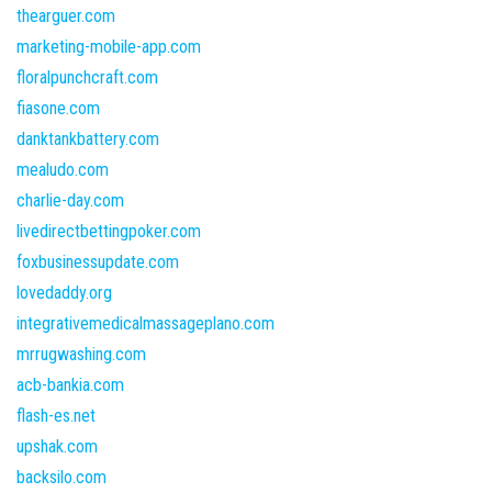
thearguer.com
marketing-mobile-app.com
floralpunchcraft.com
fiasone.com
danktankbattery.com
mealudo.com
charlie-day.com
livedirectbettingpoker.com
foxbusinessupdate.com
lovedaddy.org
integrativemedicalmassageplano.com
mrrugwashing.com
acb-bankia.com
flash-es.net
upshak.com
backsilo.com