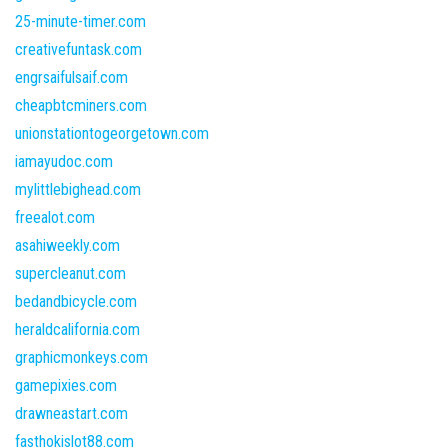
25-minute-timer.com
creativefuntask.com
engrsaifulsaif.com
cheapbtcminers.com
unionstationtogeorgetown.com
iamayudoc.com
mylittlebighead.com
freealot.com
asahiweekly.com
supercleanut.com
bedandbicycle.com
heraldcalifornia.com
graphicmonkeys.com
gamepixies.com
drawneastart.com
fasthokislot88.com