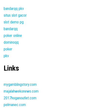
bandarqq pkv
situs slot gacor
slot demo pg
bandarqq
poker online
dominoqq
poker
pkv
Links
mygamblingstory.com
majalahwekonews.com
2017hoganoutlet.com
pelmanec.com