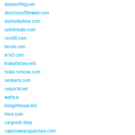
domino99qq.net
directoryoftheweb.com
donttellashton.com
rush3studio.com
roro90.com
herzio.com
in-hi5.com
krainafantasy.info
todas-noticias.com
senikartu.com
rusportal.net
watty.io
livinginthesun.info
itsriz.com
cargoods.shop
capetownacupuncture.com