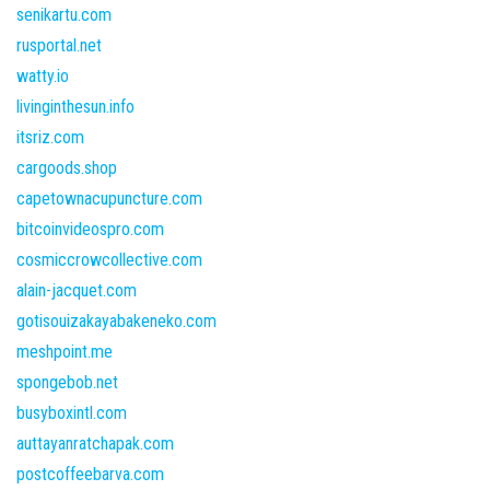
senikartu.com
rusportal.net
watty.io
livinginthesun.info
itsriz.com
cargoods.shop
capetownacupuncture.com
bitcoinvideospro.com
cosmiccrowcollective.com
alain-jacquet.com
gotisouizakayabakeneko.com
meshpoint.me
spongebob.net
busyboxintl.com
auttayanratchapak.com
postcoffeebarva.com