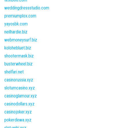
weddingdressstudio.com
premiumplox.com
yayosbk.com
neilhardie.biz
webmoneysurf.biz
kolohebluet.biz
shootermask.biz
busterwheel.biz
shelfari.net
casinorussia.xyz
slotumcasino.xyz
casinoglamour.xyz
casinodollars.xyz
casinojoker.xyz
pokerdewa.xyz
slot-wiki.xyz