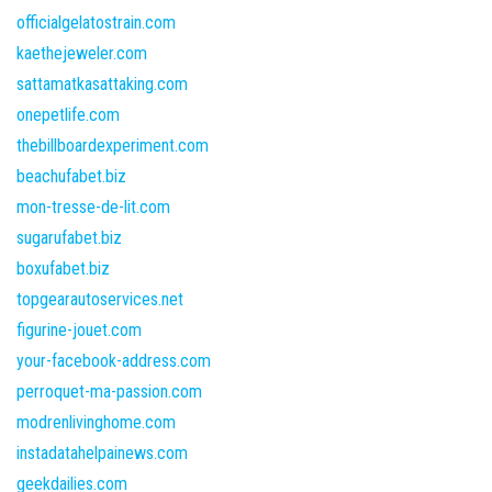
officialgelatostrain.com
kaethejeweler.com
sattamatkasattaking.com
onepetlife.com
thebillboardexperiment.com
beachufabet.biz
mon-tresse-de-lit.com
sugarufabet.biz
boxufabet.biz
topgearautoservices.net
figurine-jouet.com
your-facebook-address.com
perroquet-ma-passion.com
modrenlivinghome.com
instadatahelpainews.com
geekdailies.com