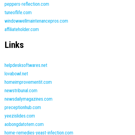
peppers-reflection.com
tuneoflife.com
windowwellmaintenancepros.com
affiliateholder.com
Links
helpdesksoftwares.net
lovabowl.net
homeimprovementit.com
newstribunal.com
newsdailymagazines.com
preceptionhub.com
yeezislides.com
aobongdatotem.com
home-remedies-yeast-infection.com