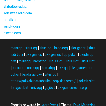
ufabetbonus.biz
kelasweekend.com
betatk.net
aandly.com
bswoo.com
menuqq
|
situs qq
|
situs qq
|
bandarqq
|
slot gacor
|
situs
judi bola
|
pkv games
|
pkv games
|
qq poker
|
bandarqq
pkv
|
murniqq
|
hematqq
|
situs slot
|
situs slot
|
situs slot
|
menuqq
|
murniqq
|
hematqq
|
pkv qq
|
pkv games
|
qq
poker
|
bandarqq pkv
|
situs qq
|
https://pafikabupatenbaubau.org/slot-resmi/
|
nolimit slot
|
majestibet
|
miyaqq
|
gajibet
|
pkvgamesresmi.org
Proudly powered by
WordPress
|
Theme:
Envo Magazine