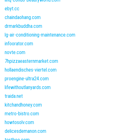
ebyt.cc
chaindaohang.com
drmarkbuddha.com
lg-air-conditioning-maintenance.com
infoorator.com
novte.com
7hpizzaeasternmarket.com
hollaendisches-viertel.com
proengine-ultra24.com
lifewithoutlanyards.com
traida.net
kitchandhoney.com
metro-bistro.com
howtosolv.com
delicesdemanon.com
testboo.com