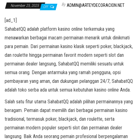
By
ADMIN@ARTEYDECORACION.NET
November 25, 2025
Off
[ad_1]
SahabatQQ adalah platform kasino online terkemuka yang
menawarkan berbagai macam permainan menarik untuk dinikmati
para pemain. Dari permainan kasino klasik seperti poker, blackjack,
dan roulette hingga permainan favorit modern seperti slot dan
permainan dealer langsung, SahabatQQ memiliki sesuatu untuk
semua orang. Dengan antarmuka yang ramah pengguna, opsi
pembayaran yang aman, dan dukungan pelanggan 24/7, SahabatQQ
adalah toko serba ada untuk semua kebutuhan kasino online Anda.
Salah satu fitur utama SahabatQQ adalah pilihan permainannya yang
beragam. Pemain dapat memilih dari berbagai permainan kasino
tradisional, termasuk poker, blackjack, dan roulette, serta
permainan modern populer seperti slot dan permainan dealer
langsung. Baik Anda seorang pemain profesional berpengalaman