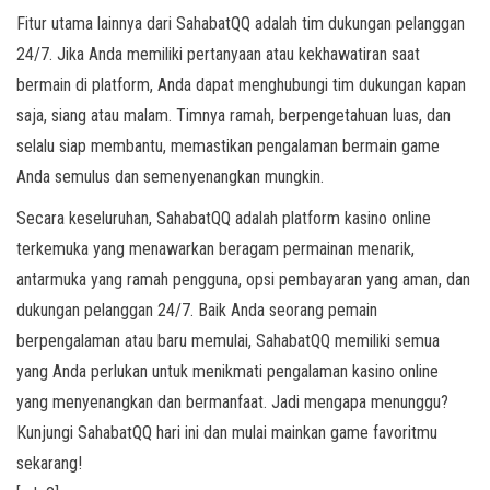
Fitur utama lainnya dari SahabatQQ adalah tim dukungan pelanggan
24/7. Jika Anda memiliki pertanyaan atau kekhawatiran saat
bermain di platform, Anda dapat menghubungi tim dukungan kapan
saja, siang atau malam. Timnya ramah, berpengetahuan luas, dan
selalu siap membantu, memastikan pengalaman bermain game
Anda semulus dan semenyenangkan mungkin.
Secara keseluruhan, SahabatQQ adalah platform kasino online
terkemuka yang menawarkan beragam permainan menarik,
antarmuka yang ramah pengguna, opsi pembayaran yang aman, dan
dukungan pelanggan 24/7. Baik Anda seorang pemain
berpengalaman atau baru memulai, SahabatQQ memiliki semua
yang Anda perlukan untuk menikmati pengalaman kasino online
yang menyenangkan dan bermanfaat. Jadi mengapa menunggu?
Kunjungi SahabatQQ hari ini dan mulai mainkan game favoritmu
sekarang!