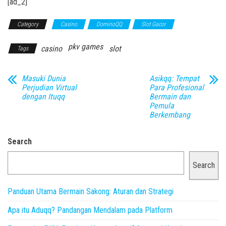
[ad_2]
Category
Casino
DominoQQ
Slot Gacor
pkv games
casino
slot
Tags
Masuki Dunia
Asikqq: Tempat
Perjudian Virtual
Para Profesional
dengan Ituqq
Bermain dan
Pemula
Berkembang
Search
Search
Panduan Utama Bermain Sakong: Aturan dan Strategi
Apa itu Aduqq? Pandangan Mendalam pada Platform