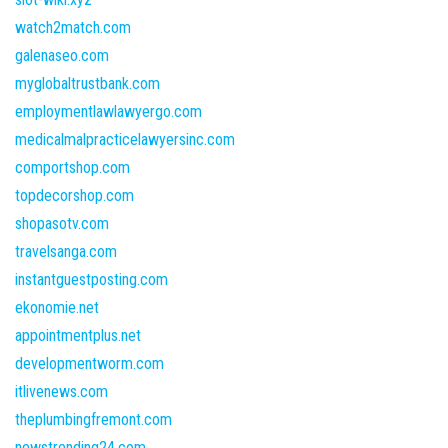
watch2match.com
galenaseo.com
myglobaltrustbank.com
employmentlawlawyergo.com
medicalmalpracticelawyersinc.com
comportshop.com
topdecorshop.com
shopasotv.com
travelsanga.com
instantguestposting.com
ekonomie.net
appointmentplus.net
developmentworm.com
itlivenews.com
theplumbingfremont.com
newstrending24.com