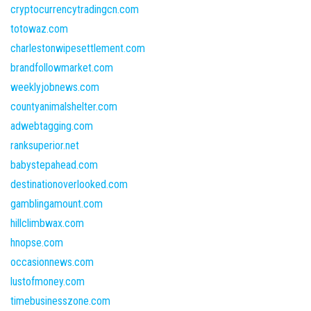
cryptocurrencytradingcn.com
totowaz.com
charlestonwipesettlement.com
brandfollowmarket.com
weeklyjobnews.com
countyanimalshelter.com
adwebtagging.com
ranksuperior.net
babystepahead.com
destinationoverlooked.com
gamblingamount.com
hillclimbwax.com
hnopse.com
occasionnews.com
lustofmoney.com
timebusinesszone.com