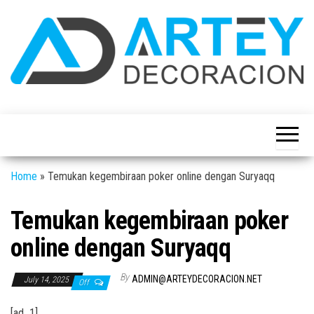
Skip
to
the
content
Petualangan
Main judi
domino99
Judi Online:
paling
aman dan
Temukan
nyaman, di
Permainan
situs
Home
»
Temukan kegembiraan poker online dengan Suryaqq
online
Favoritmu
terpercaya
terbaru ,
Temukan kegembiraan poker
server pkv
games qq
online dengan Suryaqq
By
ADMIN@ARTEYDECORACION.NET
July 14, 2025
Off
[ad_1]