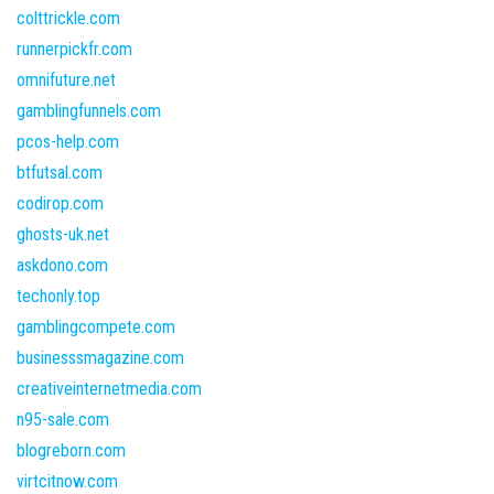
colttrickle.com
runnerpickfr.com
omnifuture.net
gamblingfunnels.com
pcos-help.com
btfutsal.com
codirop.com
ghosts-uk.net
askdono.com
techonly.top
gamblingcompete.com
businesssmagazine.com
creativeinternetmedia.com
n95-sale.com
blogreborn.com
virtcitnow.com