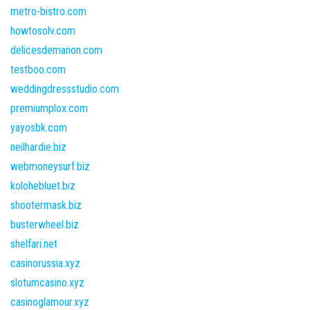
metro-bistro.com
howtosolv.com
delicesdemanon.com
testboo.com
weddingdressstudio.com
premiumplox.com
yayosbk.com
neilhardie.biz
webmoneysurf.biz
kolohebluet.biz
shootermask.biz
busterwheel.biz
shelfari.net
casinorussia.xyz
slotumcasino.xyz
casinoglamour.xyz