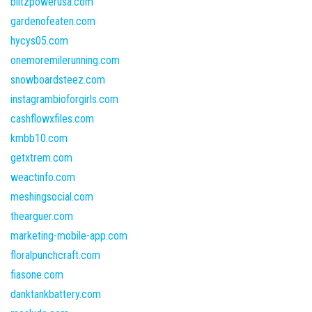
blitzpowerusa.com
gardenofeaten.com
hycys05.com
onemoremilerunning.com
snowboardsteez.com
instagrambioforgirls.com
cashflowxfiles.com
kmbb10.com
getxtrem.com
weactinfo.com
meshingsocial.com
thearguer.com
marketing-mobile-app.com
floralpunchcraft.com
fiasone.com
danktankbattery.com