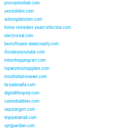
preceptionhub.com
yeezislides.com
aobongdatotem.com
home-remedies-yeast-infection.com
electroreal.com
bestofmiami-dadecounty.com
ifoodieonyoutube.com
mineshoppingcart.com
topworkoutsupplies.com
mouthshutreviews.com
hirzadesalta.com
digitallifeopoly.com
casinobubbles.com
seputargym.com
impiyanamall.com
optguardian.com