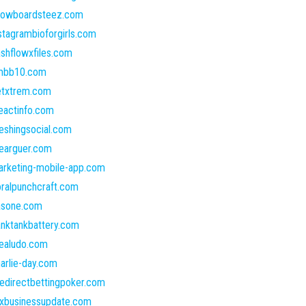
nowboardsteez.com
stagrambioforgirls.com
shflowxfiles.com
mbb10.com
etxtrem.com
eactinfo.com
shingsocial.com
earguer.com
rketing-mobile-app.com
oralpunchcraft.com
asone.com
nktankbattery.com
ealudo.com
arlie-day.com
vedirectbettingpoker.com
oxbusinessupdate.com