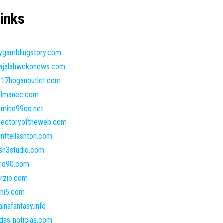
inks
ygamblingstory.com
ajalahwekonews.com
017hoganoutlet.com
elmanec.com
omino99qq.net
irectoryoftheweb.com
nttellashton.com
sh3studio.com
oro90.com
rzio.com
-hi5.com
ainafantasy.info
das-noticias.com