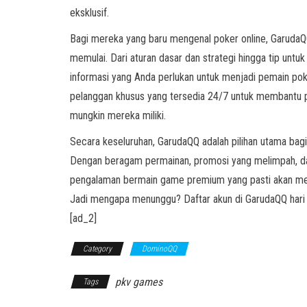
eksklusif.
Bagi mereka yang baru mengenal poker online, Garud
memulai. Dari aturan dasar dan strategi hingga tip unt
informasi yang Anda perlukan untuk menjadi pemain pok
pelanggan khusus yang tersedia 24/7 untuk membantu 
mungkin mereka miliki.
Secara keseluruhan, GarudaQQ adalah pilihan utama bag
Dengan beragam permainan, promosi yang melimpah, da
pengalaman bermain game premium yang pasti akan mem
Jadi mengapa menunggu? Daftar akun di GarudaQQ hari i
[ad_2]
Category
DominoQQ
pkv games
Tags