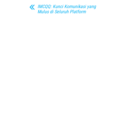
IMCQQ: Kunci Komunikasi yang
Mulus di Seluruh Platform