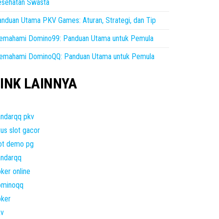
esehatan Swasta
nduan Utama PKV Games: Aturan, Strategi, dan Tip
emahami Domino99: Panduan Utama untuk Pemula
emahami DominoQQ: Panduan Utama untuk Pemula
LINK LAINNYA
ndarqq pkv
tus slot gacor
ot demo pg
andarqq
ker online
ominoqq
oker
kv