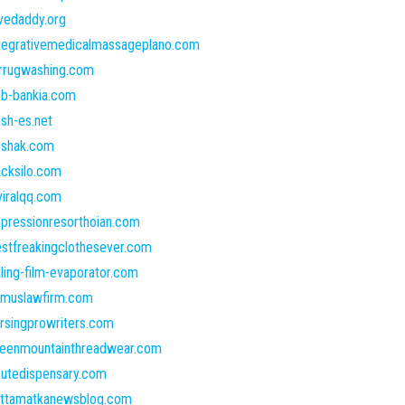
vedaddy.org
tegrativemedicalmassageplano.com
rrugwashing.com
b-bankia.com
ash-es.net
pshak.com
cksilo.com
viralqq.com
pressionresorthoian.com
stfreakingclothesever.com
lling-film-evaporator.com
umuslawfirm.com
rsingprowriters.com
reenmountainthreadwear.com
utedispensary.com
attamatkanewsblog.com